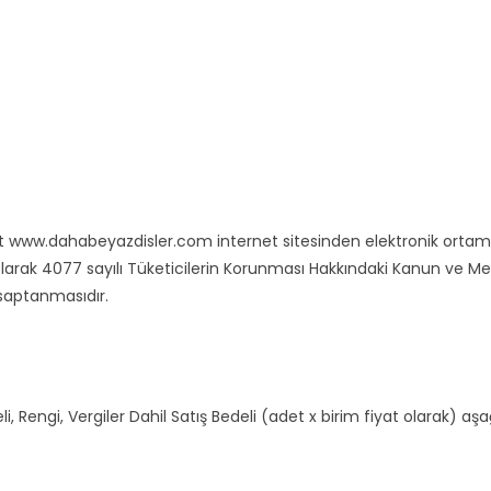
t www.dahabeyazdisler.com internet sitesinden elektronik ortamda s
lgili olarak 4077 sayılı Tüketicilerin Korunması Hakkındaki Kanun v
 saptanmasıdır.
, Rengi, Vergiler Dahil Satış Bedeli (adet x birim fiyat olarak) aşağı