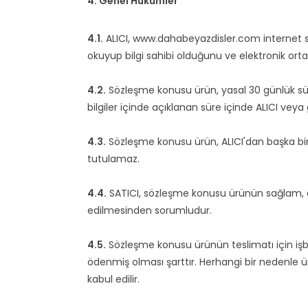
4. Genel Hükümler
4.1.
ALICI, www.dahabeyazdisler.com internet site
okuyup bilgi sahibi olduğunu ve elektronik orta
4.2.
Sözleşme konusu ürün, yasal 30 günlük sürey
bilgiler içinde açıklanan süre içinde ALICI veya 
4.3.
Sözleşme konusu ürün, ALICI'dan başka bir 
tutulamaz.
4.4.
SATICI, sözleşme konusu ürünün sağlam, eksik
edilmesinden sorumludur.
4.5.
Sözleşme konusu ürünün teslimatı için işbu 
ödenmiş olması şarttır. Herhangi bir nedenle 
kabul edilir.