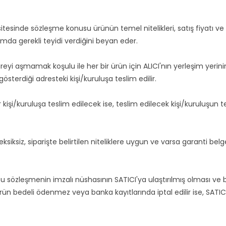
sinde sözleşme konusu ürünün temel nitelikleri, satış fiyatı ve öde
mda gerekli teyidi verdiğini beyan eder.
i aşmamak koşulu ile her bir ürün için ALICI'nın yerleşim yerinin
gösterdiği adresteki kişi/kuruluşa teslim edilir.
kişi/kuruluşa teslim edilecek ise, teslim edilecek kişi/kuruluşu
siz, siparişte belirtilen niteliklere uygun ve varsa garanti belgel
sözleşmenin imzalı nüshasının SATICI'ya ulaştırılmış olması ve bed
ürün bedeli ödenmez veya banka kayıtlarında iptal edilir ise, SA