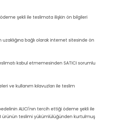
me şekli ile teslimata ilişkin ön bilgileri
 uzaklığına bağlı olarak internet sitesinde ön
n teslimatı kabul etmemesinden SATICI sorumlu
eri ve kullanım kılavuzları ile teslim
elinin ALICI'nın tercih ettiği ödeme şekli ile
TICI ürünün teslimi yükümlülüğünden kurtulmuş