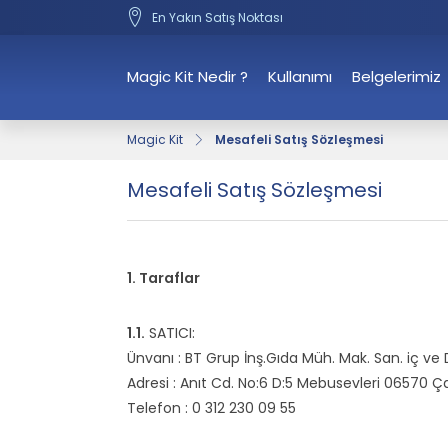
En Yakın Satış Noktası
Magic Kit Nedir ?
Kullanımı
Belgelerimiz
Magic Kit
Mesafeli Satış Sözleşmesi
Mesafeli Satış Sözleşmesi
1. Taraflar
1.1.
SATICI:
Ünvanı : BT Grup İnş.Gıda Müh. Mak. San. iç ve Dış
Adresi : Anıt Cd. No:6 D:5 Mebusevleri 06570
Telefon : 0 312 230 09 55