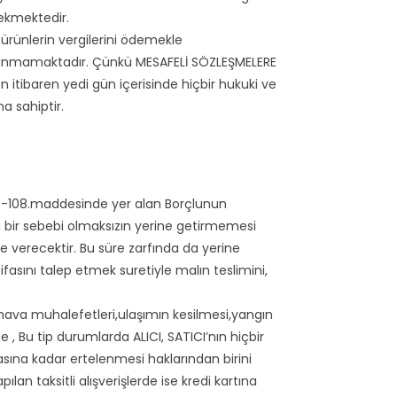
rekmektedir.
ürünlerin vergilerini ödemekle
ulunmamaktadır. Çünkü MESAFELİ SÖZLEŞMELERE
 itibaren yedi gün içerisinde hiçbir hukuki ve
 sahiptir.
6-108.maddesinde yer alan Borçlunun
ı bir sebebi olmaksızın yerine getirmemesi
 verecektir. Bu süre zarfında da yerine
sını talep etmek suretiyle malın teslimini,
hava muhalefetleri,ulaşımın kesilmesi,yangın
, Bu tip durumlarda ALICI, SATICI’nın hiçbir
sına kadar ertelenmesi haklarından birini
pılan taksitli alışverişlerde ise kredi kartına