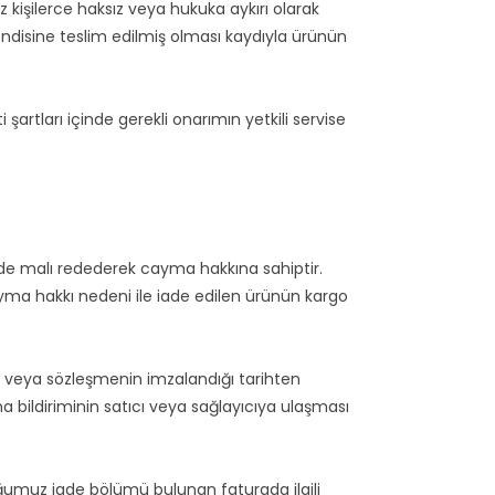
 kişilerce haksız veya hukuka aykırı olarak
kendisine teslim edilmiş olması kaydıyla ürünün
şartları içinde gerekli onarımın yetkili servise
nde malı redederek cayma hakkına sahiptir.
 Cayma hakkı nedeni ile iade edilen ürünün kargo
ğı veya sözleşmenin imzalandığı tarihten
bildiriminin satıcı veya sağlayıcıya ulaşması
duğumuz iade bölümü bulunan faturada ilgili