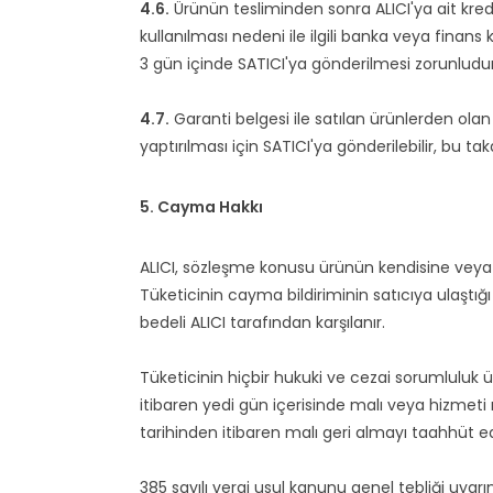
4.6.
Ürünün tesliminden sonra ALICI'ya ait kredi
kullanılması nedeni ile ilgili banka veya finan
3 gün içinde SATICI'ya gönderilmesi zorunludur. B
4.7.
Garanti belgesi ile satılan ürünlerden olan 
yaptırılması için SATICI'ya gönderilebilir, bu ta
5. Cayma Hakkı
ALICI, sözleşme konusu ürünün kendisine veya 
Tüketicinin cayma bildiriminin satıcıya ulaştığ
bedeli ALICI tarafından karşılanır.
Tüketicinin hiçbir hukuki ve cezai sorumluluk 
itibaren yedi gün içerisinde malı veya hizme
tarihinden itibaren malı geri almayı taahhüt ed
385 sayılı vergi usul kanunu genel tebliği uya