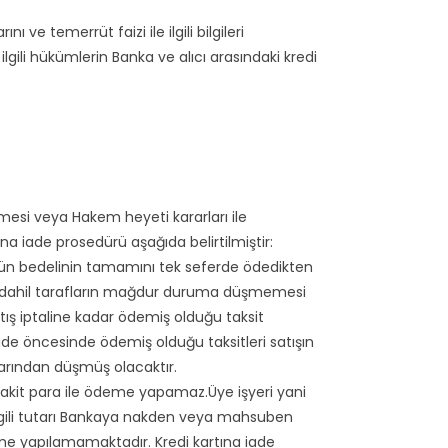
ı ve temerrüt faizi ile ilgili bilgileri
gili hükümlerin Banka ve alıcı arasındaki kredi
mesi veya Hakem heyeti kararları ile
tına iade prosedürü aşağıda belirtilmiştir:
rün bedelinin tamamını tek seferde ödedikten
 müdahil tarafların mağdur duruma düşmemesi
satış iptaline kadar ödemiş olduğu taksit
iade öncesinde ödemiş olduğu taksitleri satışın
larından düşmüş olacaktır.
akit para ile ödeme yapamaz.Üye işyeri yani
I ilgili tutarı Bankaya nakden veya mahsuben
 yapılamamaktadır. Kredi kartına iade