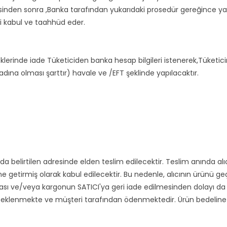
inden sonra ,Banka tarafından yukarıdaki prosedür gereğince yap
ni kabul ve taahhüd eder.
inde iade Tüketiciden banka hesap bilgileri istenerek,Tüketicin
adına olması şarttır) havale ve /EFT şeklinde yapılacaktır.
ukarıda belirtilen adresinde elden teslim edilecektir. Teslim anın
ine getirmiş olarak kabul edilecektir. Bu nedenle, alıcının ürünü 
sı ve/veya kargonun SATICI'ya geri iade edilmesinden dolayı da olu
rına eklenmekte ve müşteri tarafından ödenmektedir. Ürün bedeline d