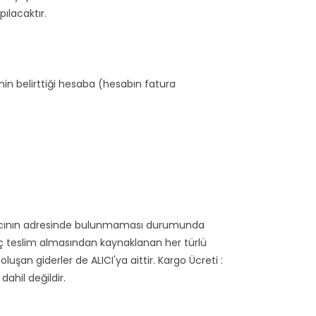
ılacaktır.
in belirttiği hesaba (hesabın fatura
da alıcının adresinde bulunmaması durumunda
geç teslim almasından kaynaklanan her türlü
şan giderler de ALICI'ya aittir. Kargo Ücreti :
ahil değildir.