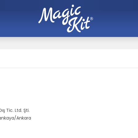
 Tic. Ltd. Şti.
 Çankaya/Ankara