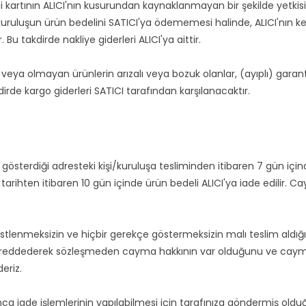
 kartının ALICI'nın kusurundan kaynaklanmayan bir şekilde yetkisiz
s kuruluşun ürün bedelini SATICI'ya ödememesi halinde, ALICI'nın 
u takdirde nakliye giderleri ALICI'ya aittir.
veya olmayan ürünlerin arızalı veya bozuk olanlar, (ayıplı) garanti 
kdirde kargo giderleri SATICI tarafından karşılanacaktır.
gösterdiği adresteki kişi/kuruluşa tesliminden itibaren 7 gün içi
ı tarihten itibaren 10 gün içinde ürün bedeli ALICI'ya iade edilir.
üstlenmeksizin ve hiçbir gerekçe göstermeksizin malı teslim aldı
ti reddederek sözleşmeden cayma hakkının var olduğunu ve cayma 
eriz.
rınca iade işlemlerinin yapılabilmesi için tarafınıza göndermiş ol