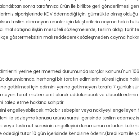
alandıktan sonra tarafımıza ürün ile birlikte geri gönderilmesi ge
lerimiz siparişlerinde KDV ödemediği için, gümrükte almış olduğu 
olsun teslim alınmayan ürünler için Müşterilerin cayma hakkı b
al satışına ilişkin mesafeli sözleşmelerde, teslim aldığı tarihten
rekçe göstermeksizin malı reddederek sözleşmeden cayma hakkına
edimlerini yerine getirmemesi durumunda Borçlar Kanunu'nun 10
durumlarında, herhangi bir tarafın edimlerini süresi içinde hakl
e getirilmesi için edimini yerine getirmeyen tarafa 7 günlük süre
eyen taraf mütemerrit olarak addolunacak ve alacaklı edimin ifa
i talep etme hakkına sahiptir.
ini engelleyebilecek mücbir sebepler veya nakliyeyi engelleyen 
eni ile sözleşme konusu ürünü süresi içerisinde teslim edemez ise 
ini veya teslimat süresinin engelleyici durumunun ortadan kalkma
de ödediği tutar 10 gün içerisinde kendisine ödenir.(kredi kartı ile ya