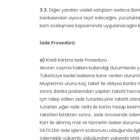
3.3.
Diğer yandan vadeli satışların sadece Bankalara
bankasından ayrıca teyit edeceğini, yürürlükte
kartı sözleşmesi kapsamında uygulanacağını k
İade Prosedürü:
a)
Kredi Kartına İade Prosedürü
Alıcının cayma hakkını kullandığı durumlarda y
Tüketiciye bedel iadesine karar verilen durumlard
Müşterimiz ürünü kaç taksit ile aldıysa Banka
sonra ,Banka poslarından yapılan taksitli ha
için talep edilen iade tutarları,yine taksitli o
tutarları ,eğer iade tarihi ile kartın hesap ke
taksitleri bittikten sonra , iade öncesinde öd
Kart ile alınmış mal ve hizmetin iadesi durum
SATICI,bir iade işlemi sözkonusu olduğunda ilgil
ödemekle yükümlü olduğundan yukarıda anlatm