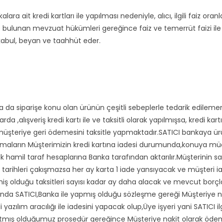
 ait kredi kartları ile yapılması nedeniyle, alıcı, ilgili faiz oranların
 bulunan mevzuat hükümleri gereğince faiz ve temerrüt faizi ile il
abul, beyan ve taahhüt eder.
a da siparişe konu olan ürünün çeşitli sebeplerle tedarik edileme
a ,alışveriş kredi kartı ile ve taksitli olarak yapılmışsa, kredi kar
 müşteriye geri ödemesini taksitle yapmaktadır.SATICI bankaya ü
rcamaların Müşterimizin kredi kartına iadesi durumunda,konuya
larak hamil taraf hesaplarına Banka tarafından aktarılır.Müşterinin 
sim tarihleri çakışmazsa her ay karta 1 iade yansıyacak ve müşteri 
emiş olduğu taksitleri sayısı kadar ay daha alacak ve mevcut borç
unda SATICI,Banka ile yapmış olduğu sözleşme gereği Müşteriye n
i yazılım aracılığı ile iadesini yapacak olup,Üye işyeri yani SATIC
ış olduğumuz prosedür gereğince Müşteriye nakit olarak ödeme