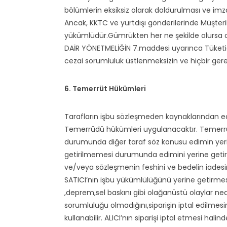
bölümlerin eksiksiz olarak doldurulması ve imz
Ancak, KKTC ve yurtdışı gönderilerinde Müşteri
yükümlüdür.Gümrükten her ne şekilde olursa 
DAİR YÖNETMELİĞİN 7.maddesi uyarınca Tüketici m
cezai sorumluluk üstlenmeksizin ve hiçbir ge
6. Temerrüt Hükümleri
Tarafların işbu sözleşmeden kaynaklarından 
Temerrüdü hükümleri uygulanacaktır. Temerrüt 
durumunda diğer taraf söz konusu edimin yerin
getirilmemesi durumunda edimini yerine getirm
ve/veya sözleşmenin feshini ve bedelin iadesin
SATICI’nın işbu yükümlülüğünü yerine getirmes
,deprem,sel baskını gibi olağanüstü olaylar ned
sorumluluğu olmadığını,siparişin iptal edilmes
kullanabilir. ALICI’nın siparişi iptal etmesi halin