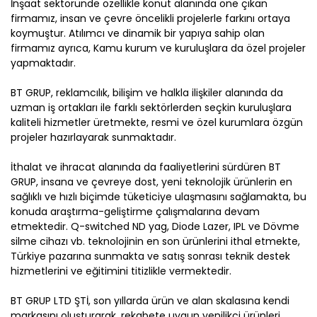
İnşaat sektöründe özellikle konut alanında öne çıkan
firmamız, insan ve çevre öncelikli projelerle farkını ortaya
koymuştur. Atılımcı ve dinamik bir yapıya sahip olan
firmamız ayrıca, Kamu kurum ve kuruluşlara da özel projeler
yapmaktadır.
BT GRUP, reklamcılık, bilişim ve halkla ilişkiler alanında da
uzman iş ortakları ile farklı sektörlerden seçkin kuruluşlara
kaliteli hizmetler üretmekte, resmi ve özel kurumlara özgün
projeler hazırlayarak sunmaktadır.
İthalat ve ihracat alanında da faaliyetlerini sürdüren BT
GRUP, insana ve çevreye dost, yeni teknolojik ürünlerin en
sağlıklı ve hızlı biçimde tüketiciye ulaşmasını sağlamakta, bu
konuda araştırma-geliştirme çalışmalarına devam
etmektedir. Q-switched ND yag, Diode Lazer, IPL ve Dövme
silme cihazı vb. teknolojinin en son ürünlerini ithal etmekte,
Türkiye pazarına sunmakta ve satış sonrası teknik destek
hizmetlerini ve eğitimini titizlikle vermektedir.
BT GRUP LTD ŞTİ, son yıllarda ürün ve alan skalasına kendi
markasını oluşturarak, rekabete uygun yenilikçi ürünleri