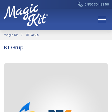
0 850 304 93 50
Magic Kit
BT Grup
BT Grup